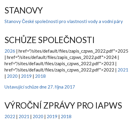
STANOVY
Stanovy České společnosti pro vlastnosti vody a vodní páry
SCHŮZE SPOLEČNOSTI
2026
|
href="/sites/default/files/zapis_czpws_2022.pdf">2025
|
href="/sites/default/files/zapis_czpws_2022.pdf">2024 |
href="/sites/default/files/zapis_czpws_2022.pdf">2023 |
href="/sites/default/files/zapis_czpws_2022.pdf">2022 |
2021
|
2020
|
2019
|
2018
Ustavující schůze dne 27. října 2017
VÝROČNÍ ZPRÁVY PRO IAPWS
2022
|
2021
|
2020
|
2019
|
2018